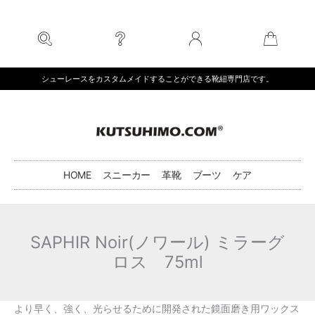
内
容
を
ス
キ
シューレースをカスタムメイドすることができる靴紐専門店です。
ッ
プ
HOME
スニーカー
革靴
ブーツ
ケア
SAPHIR Noir(ノワール) ミラーグ
ロス 75ml
より早く、強く、光らせるために開発された鏡面磨き用ワックス