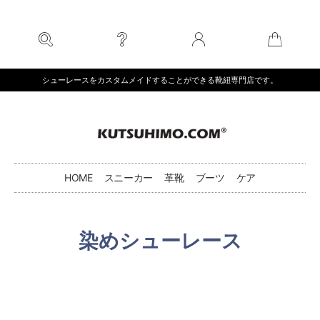
内
容
を
ス
キ
シューレースをカスタムメイドすることができる靴紐専門店です。
ッ
プ
HOME
スニーカー
革靴
ブーツ
ケア
染めシューレース