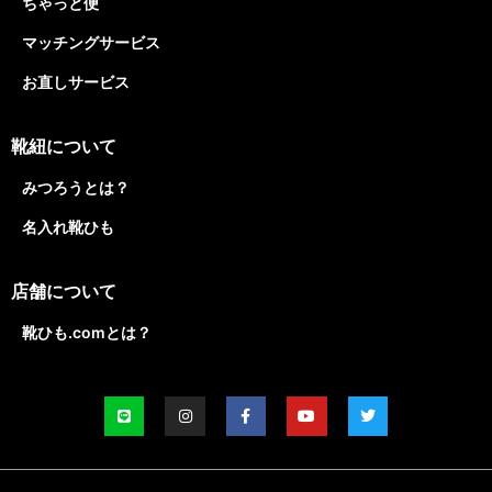
ちゃっと便
マッチングサービス
お直しサービス
靴紐について
みつろうとは？
名入れ靴ひも
店舗について
靴ひも.comとは？
L
I
F
Y
T
i
n
a
o
w
n
s
c
u
i
e
t
e
t
t
a
b
u
t
g
o
b
e
r
o
e
r
a
k