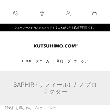
内
容
を
ス
キ
シューレースをカスタムメイドすることができる靴紐専門店です。
ッ
プ
HOME
スニーカー
革靴
ブーツ
ケア
SAPHIR (サフィール) ナノプロ
テクター
通気性を損なわない防水スプレー