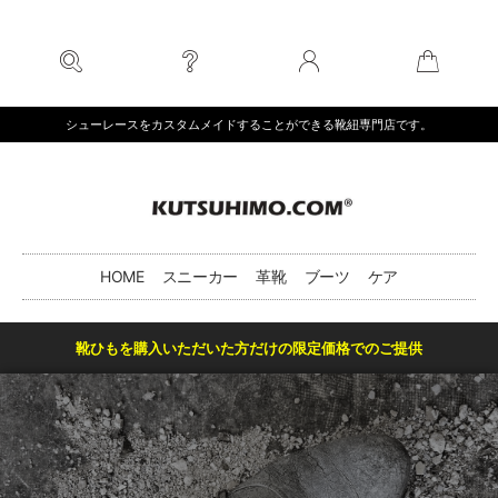
内
容
を
ス
キ
シューレースをカスタムメイドすることができる靴紐専門店です。
ッ
プ
HOME
スニーカー
革靴
ブーツ
ケア
靴ひもを購入いただいた方だけの限定価格でのご提供