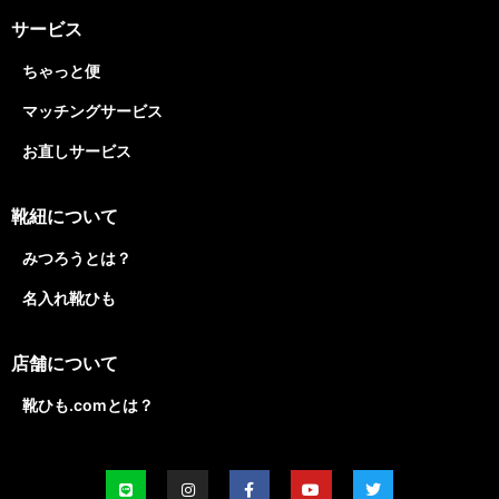
サービス
ちゃっと便
マッチングサービス
お直しサービス
靴紐について
みつろうとは？
名入れ靴ひも
店舗について
靴ひも.comとは？
L
I
F
Y
T
i
n
a
o
w
n
s
c
u
i
e
t
e
t
t