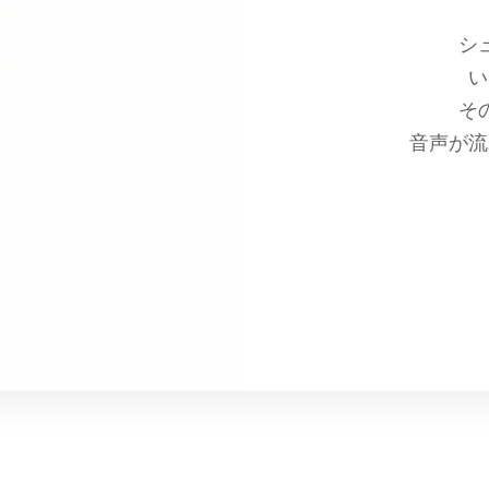
シ
い
そ
音声が流