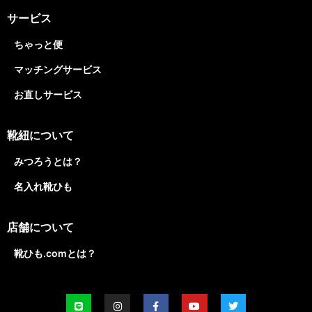
サービス
ちゃっと便
マッチングサービス
お直しサービス
靴紐について
みつろうとは？
名入れ靴ひも
店舗について
靴ひも.comとは？
L
I
F
Y
T
i
n
a
o
w
n
s
c
u
i
e
t
e
t
t